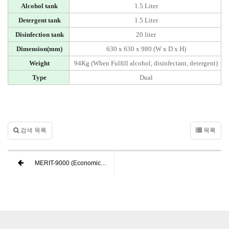
Alcohol tank
1.5 Liter
Detergent tank
1.5 Liter
Disinfection tank
20 liter
Dimension(mm)
630 x 630 x 980 (W x D x H)
Weight
94Kg
(When Fulfill alcohol, disinfectant, detergent)
Type
Dual
검색 목록
목록
MERIT-9000 (Economic/Compact)