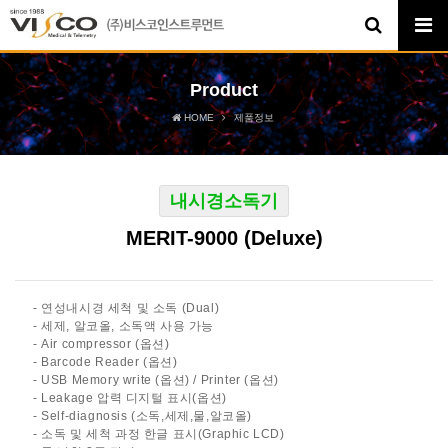
Product
HOME
제품정보
내시경소독기
MERIT-9000 (Deluxe)
- 연성내시경 세척 및 소독 (Dual)
- 세제, 알코올, 소독액 사용 가능
- Air compressor (옵션)
- Barcode Reader (옵션)
- USB Memory write (옵션) / Printer (옵션)
- Leakage 압력 디지털 표시(옵션)
- Self-diagnosis (소독,세제,물,알코올)
- 소독 및 세척 과정 한글 표시(Graphic LCD)