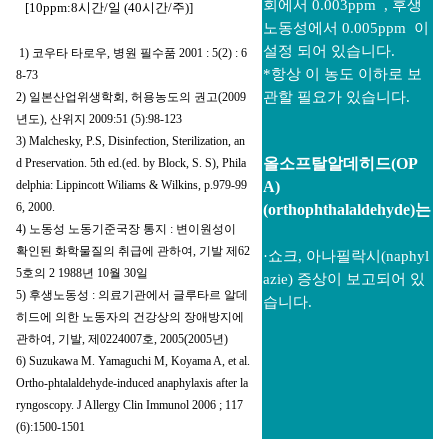
회에서 0.003ppm , 후생
[10ppm:8시간/일 (40시간/주)]
노동성에서 0.005ppm 이
설정 되어
있습니다.
1) 코우타 타로우, 병원 필수품 2001 : 5(2) : 6
*항상 이 농도 이하로 보
8-73
관할 필요가 있습니다.
2) 일본산업위생학회, 허용농도의 권고(2009
년도), 산위지 2009:51 (5):98-123
3) Malchesky, P.S, Disinfection, Sterilization, an
올소프탈알데히드(OP
d Preservation. 5th ed.(ed. by Block, S. S), Phila
delphia: Lippincott Wiliams & Wilkins, p.979-99
A)
6, 2000.
(orthophthalaldehyde)는
4) 노동성 노동기준국장 통지 : 변이원성이
확인된 화학물질의 취급에 관하여, 기발 제62
·쇼크, 아나필락시(naphyl
5호의 2 1988년 10월 30일
azie) 증상이
보고되어 있
5) 후생노동성 : 의료기관에서 글루타르 알데
습니다.
히드에 의한 노동자의 건강상의 장애방지에
관하여, 기발, 제0224007호, 2005(2005년)
6) Suzukawa M. Yamaguchi M, Koyama A, et al.
Ortho-phtalaldehyde-induced anaphylaxis after la
ryngoscopy. J Allergy Clin Immunol 2006 ; 117
(6):1500-1501