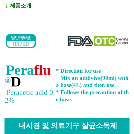
제품소개
Pera
flu
* Direction for use
D
Mix an addivive(90ml) with
®
a base(4L) and then use.
Peracetic acid 0.
* Follows the precaution of th
2%
e base.
내시경 및 의료기구 살균소독제