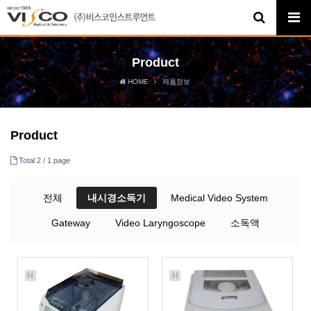
Product
HOME
제품정보
Product
Total 2 /
1 page
전체
내시경소독기
Medical Video System
Gateway
Video Laryngoscope
소독액
H
H